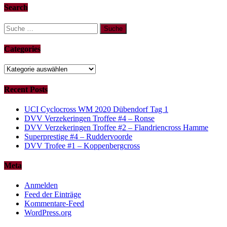
Search
Suche
nach:
Categories
Categories
Recent Posts
UCI Cyclocross WM 2020 Dübendorf Tag 1
DVV Verzekeringen Troffee #4 – Ronse
DVV Verzekeringen Troffee #2 – Flandriencross Hamme
Superprestige #4 – Ruddervoorde
DVV Trofee #1 – Koppenbergcross
Meta
Anmelden
Feed der Einträge
Kommentare-Feed
WordPress.org