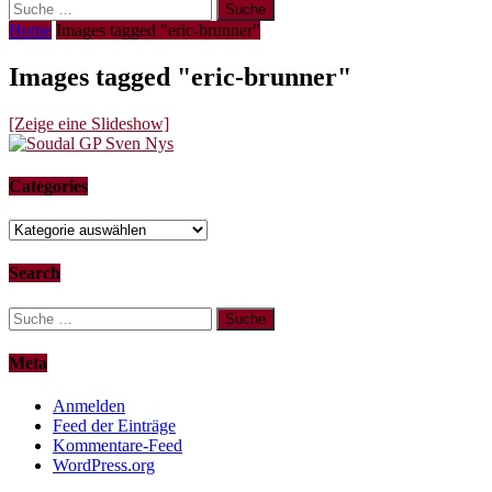
Suche
nach:
Home
Images tagged "eric-brunner"
Images tagged "eric-brunner"
[Zeige eine Slideshow]
Categories
Categories
Search
Suche
nach:
Meta
Anmelden
Feed der Einträge
Kommentare-Feed
WordPress.org