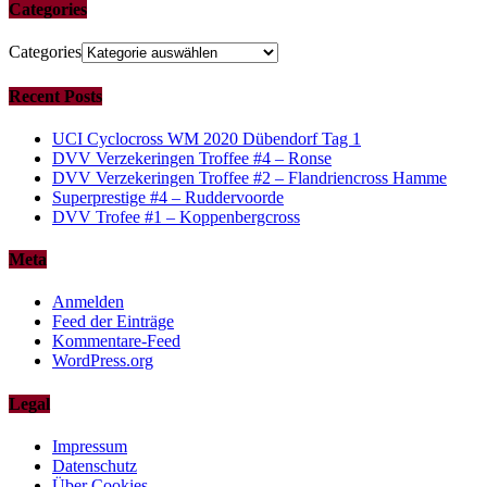
Categories
Categories
Recent Posts
UCI Cyclocross WM 2020 Dübendorf Tag 1
DVV Verzekeringen Troffee #4 – Ronse
DVV Verzekeringen Troffee #2 – Flandriencross Hamme
Superprestige #4 – Ruddervoorde
DVV Trofee #1 – Koppenbergcross
Meta
Anmelden
Feed der Einträge
Kommentare-Feed
WordPress.org
Legal
Impressum
Datenschutz
Über Cookies