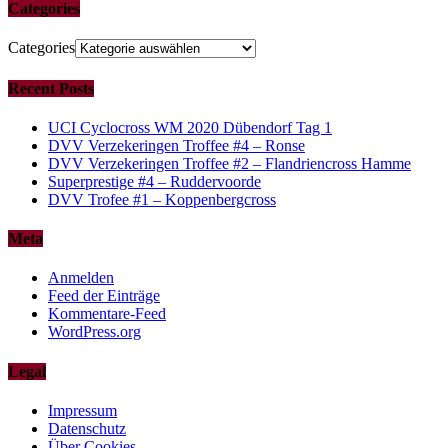
Categories
Categories
Recent Posts
UCI Cyclocross WM 2020 Dübendorf Tag 1
DVV Verzekeringen Troffee #4 – Ronse
DVV Verzekeringen Troffee #2 – Flandriencross Hamme
Superprestige #4 – Ruddervoorde
DVV Trofee #1 – Koppenbergcross
Meta
Anmelden
Feed der Einträge
Kommentare-Feed
WordPress.org
Legal
Impressum
Datenschutz
Über Cookies