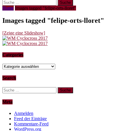
Suche
nach:
Home
Images tagged "felipe-orts-lloret"
Images tagged "felipe-orts-lloret"
[Zeige eine Slideshow]
Categories
Categories
Search
Suche
nach:
Meta
Anmelden
Feed der Einträge
Kommentare-Feed
WordPress.org