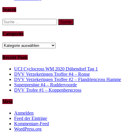
Search
Suche
nach:
Categories
Categories
Recent Posts
UCI Cyclocross WM 2020 Dübendorf Tag 1
DVV Verzekeringen Troffee #4 – Ronse
DVV Verzekeringen Troffee #2 – Flandriencross Hamme
Superprestige #4 – Ruddervoorde
DVV Trofee #1 – Koppenbergcross
Meta
Anmelden
Feed der Einträge
Kommentare-Feed
WordPress.org