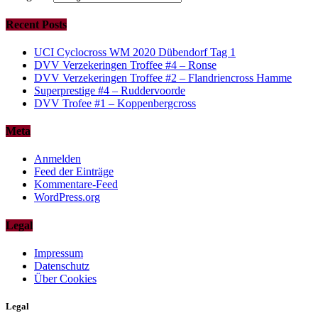
Recent Posts
UCI Cyclocross WM 2020 Dübendorf Tag 1
DVV Verzekeringen Troffee #4 – Ronse
DVV Verzekeringen Troffee #2 – Flandriencross Hamme
Superprestige #4 – Ruddervoorde
DVV Trofee #1 – Koppenbergcross
Meta
Anmelden
Feed der Einträge
Kommentare-Feed
WordPress.org
Legal
Impressum
Datenschutz
Über Cookies
Legal