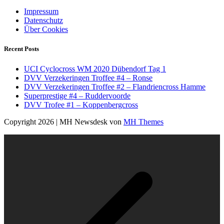
Impressum
Datenschutz
Über Cookies
Recent Posts
UCI Cyclocross WM 2020 Dübendorf Tag 1
DVV Verzekeringen Troffee #4 – Ronse
DVV Verzekeringen Troffee #2 – Flandriencross Hamme
Superprestige #4 – Ruddervoorde
DVV Trofee #1 – Koppenbergcross
Copyright 2026 | MH Newsdesk von
MH Themes