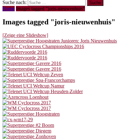
Suche nach:
Home
Images tagged "joris-nieuwenhuis"
Images tagged "joris-nieuwenhuis"
[Zeige eine Slideshow]