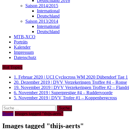
Deutschland 2016
Saison 2014/2015
International
Deutschland
Saison 2013/2014
International
Deutschland
MTB-XCO
Porträts
Kalender
Impressum
Datenschutz
Hot Topics
1. Februar 2020
|
UCI Cyclocross WM 2020 Dübendorf Tag 1
20. Dezember 2019
|
DVV Verzekeringen Troffee #4 – Ronse
19. November 2019
|
DVV Verzekeringen Troffee #2 – Fland
6. November 2019
|
Superprestige #4 – Ruddervoorde
5. November 2019
|
DVV Trofee #1 – Koppenbergcross
Suche
nach:
Home
Images tagged "thijs-aerts"
Images tagged "thijs-aerts"