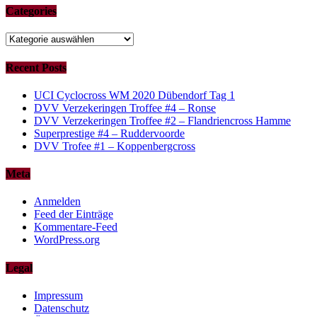
Categories
Categories
Recent Posts
UCI Cyclocross WM 2020 Dübendorf Tag 1
DVV Verzekeringen Troffee #4 – Ronse
DVV Verzekeringen Troffee #2 – Flandriencross Hamme
Superprestige #4 – Ruddervoorde
DVV Trofee #1 – Koppenbergcross
Meta
Anmelden
Feed der Einträge
Kommentare-Feed
WordPress.org
Legal
Impressum
Datenschutz