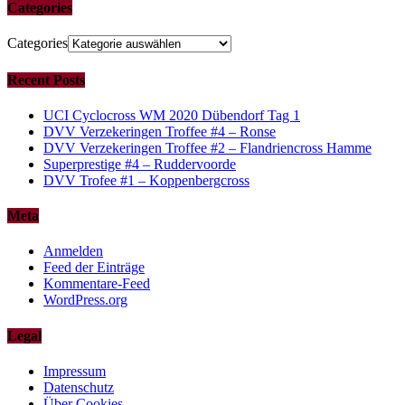
Categories
Categories
Recent Posts
UCI Cyclocross WM 2020 Dübendorf Tag 1
DVV Verzekeringen Troffee #4 – Ronse
DVV Verzekeringen Troffee #2 – Flandriencross Hamme
Superprestige #4 – Ruddervoorde
DVV Trofee #1 – Koppenbergcross
Meta
Anmelden
Feed der Einträge
Kommentare-Feed
WordPress.org
Legal
Impressum
Datenschutz
Über Cookies