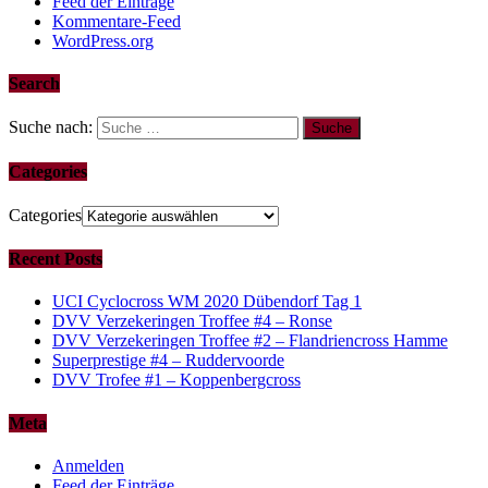
Feed der Einträge
Kommentare-Feed
WordPress.org
Search
Suche nach:
Categories
Categories
Recent Posts
UCI Cyclocross WM 2020 Dübendorf Tag 1
DVV Verzekeringen Troffee #4 – Ronse
DVV Verzekeringen Troffee #2 – Flandriencross Hamme
Superprestige #4 – Ruddervoorde
DVV Trofee #1 – Koppenbergcross
Meta
Anmelden
Feed der Einträge