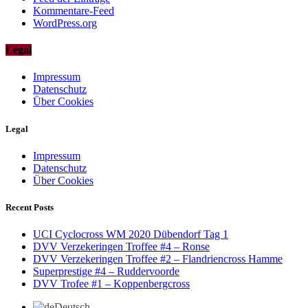
Kommentare-Feed
WordPress.org
Legal
Impressum
Datenschutz
Über Cookies
Legal
Impressum
Datenschutz
Über Cookies
Recent Posts
UCI Cyclocross WM 2020 Dübendorf Tag 1
DVV Verzekeringen Troffee #4 – Ronse
DVV Verzekeringen Troffee #2 – Flandriencross Hamme
Superprestige #4 – Ruddervoorde
DVV Trofee #1 – Koppenbergcross
Deutsch