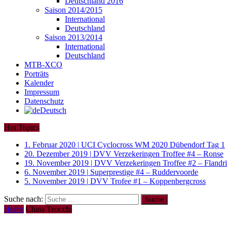
Deutschland 2016
Saison 2014/2015
International
Deutschland
Saison 2013/2014
International
Deutschland
MTB-XCO
Porträts
Kalender
Impressum
Datenschutz
Deutsch
Hot Topics
1. Februar 2020
|
UCI Cyclocross WM 2020 Dübendorf Tag 1
20. Dezember 2019
|
DVV Verzekeringen Troffee #4 – Ronse
19. November 2019
|
DVV Verzekeringen Troffee #2 – Fland
6. November 2019
|
Superprestige #4 – Ruddervoorde
5. November 2019
|
DVV Trofee #1 – Koppenbergcross
Suche nach:
Home
Chaia Teocchi