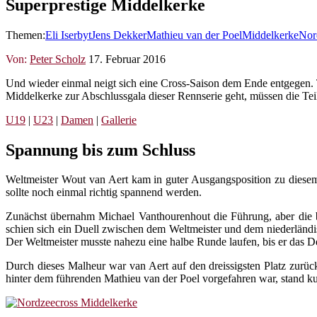
Superprestige Middelkerke
Themen:
Eli Iserbyt
Jens Dekker
Mathieu van der Poel
Middelkerke
Nor
Von:
Peter Scholz
17. Februar 2016
Und wieder einmal neigt sich eine Cross-Saison dem Ende entgegen. 
Middelkerke zur Abschlussgala dieser Rennserie geht, müssen die Tei
U19
|
U23
|
Damen
|
Gallerie
Spannung bis zum Schluss
Weltmeister Wout van Aert kam in guter Ausgangsposition zu diesem
sollte noch einmal richtig spannend werden.
Zunächst übernahm Michael Vanthourenhout die Führung, aber die b
schien sich ein Duell zwischen dem Weltmeister und dem niederländi
Der Weltmeister musste nahezu eine halbe Runde laufen, bis er das 
Durch dieses Malheur war van Aert auf den dreissigsten Platz zurü
hinter dem führenden Mathieu van der Poel vorgefahren war, stand 