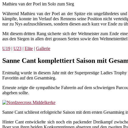
Mathieu van der Poel im Solo zum Sieg
Während Mathieu van der Poel an der Spitze ein ungefährdetes und 
kämpfte, konnte im Verlauf des Rennens seine Position nicht verteid
nur zu Nys aufzuschliessen, sondern diesen auch kurz vor Ende zu üb
Mit diesem dritten Rang sicherte sich der Weltmeister zum Ende ein
aus den Siegen in allen drei grossen Serien sowie den Weltmeistertitel 
U19
|
U23
|
Elite
|
Gallerie
Sanne Cant komplettiert Saison mit Gesam
Erstmalig wurde in diesem Jahr mit der Superprestige Ladies Troph
Favoritin auf den Gesamtsieg.
Erneute zeigte die sympathische Fahrerin auf dem schwierigen Parcour
abgeben sollte.
Sanne Cant schliesst erfolgreiche Saison mit dem ersten Gesamtsieg 
Hinter Cant entwickelte sich noch ein packender Dreikampf zwische
Boer von ihren beiden Konkurrentinnen absetzen und den zweiten Pod