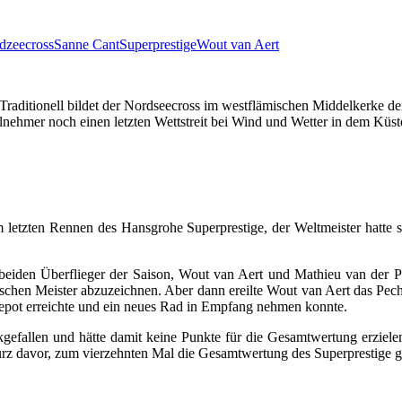
dzeecross
Sanne Cant
Superprestige
Wout van Aert
Traditionell bildet der Nordseecross im westflämischen Middelkerke d
lnehmer noch einen letzten Wettstreit bei Wind und Wetter in dem Küste
 letzten Rennen des Hansgrohe Superprestige, der Weltmeister hatte 
eiden Überflieger der Saison, Wout van Aert und Mathieu van der Po
schen Meister abzuzeichnen. Aber dann ereilte Wout van Aert das Pech 
Depot erreichte und ein neues Rad in Empfang nehmen konnte.
ckgefallen und hätte damit keine Punkte für die Gesamtwertung erziel
kurz davor, zum vierzehnten Mal die Gesamtwertung des Superprestige