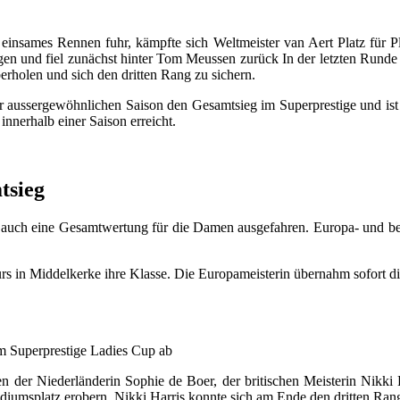
einsames Rennen fuhr, kämpfte sich Weltmeister van Aert Platz für Pl
igen und fiel zunächst hinter Tom Meussen zurück In der letzten Rund
erholen und sich den dritten Rang zu sichern.
er aussergewöhnlichen Saison den Gesamtsieg im Superprestige und is
innerhalb einer Saison erreicht.
tsieg
y auch eine Gesamtwertung für die Damen ausgefahren. Europa- und be
s in Middelkerke ihre Klasse. Die Europameisterin übernahm sofort die 
im Superprestige Ladies Cup ab
n der Niederländerin Sophie de Boer, der britischen Meisterin Nikki
iumsplatz erobern. Nikki Harris konnte sich am Ende den dritten Rang