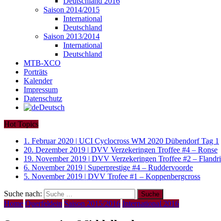
Deutschland 2016
Saison 2014/2015
International
Deutschland
Saison 2013/2014
International
Deutschland
MTB-XCO
Porträts
Kalender
Impressum
Datenschutz
Deutsch
Hot Topics
1. Februar 2020
|
UCI Cyclocross WM 2020 Dübendorf Tag 1
20. Dezember 2019
|
DVV Verzekeringen Troffee #4 – Ronse
19. November 2019
|
DVV Verzekeringen Troffee #2 – Fland
6. November 2019
|
Superprestige #4 – Ruddervoorde
5. November 2019
|
DVV Trofee #1 – Koppenbergcross
Suche nach:
Home
Querfeldein
Saison 2015/2016
International 2016